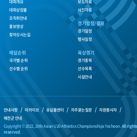
대회개요
보도자료
대회상징물
사진자료
조직위안내
경기일정/결과
홍보영상
경기일정
찾아오시는길
행사일정
메달순위
육상경기
국가별 순위
경기종목
선수별 순위
선수목록
시설안내
안내사항
아카이브
유실물센터
자주묻는질문
자원봉사자
예천군 안내
Copyright © 2022, 20th Asian U20 Athletics Championships Yecheon.
All right
reserved.