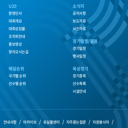
U20
소식지
환영인사
공지사항
대회개요
보도자료
대회상징물
사진자료
조직위안내
경기일정/결과
홍보영상
경기일정
찾아오시는길
행사일정
메달순위
육상경기
국가별 순위
경기종목
선수별 순위
선수목록
시설안내
안내사항
아카이브
유실물센터
자주묻는질문
자원봉사자