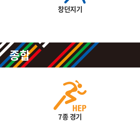
창던지기
종합
7종 경기