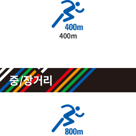
400m
중/장거리